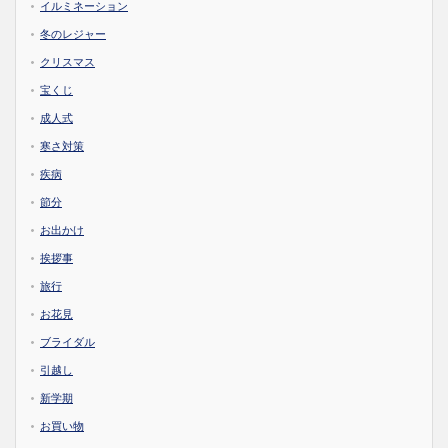
イルミネーション
冬のレジャー
クリスマス
宝くじ
成人式
寒さ対策
疾病
節分
お出かけ
挨拶事
旅行
お花見
ブライダル
引越し
新学期
お買い物