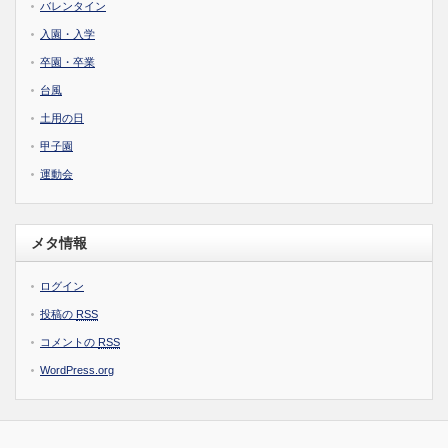
バレンタイン
入園・入学
卒園・卒業
台風
土用の日
甲子園
運動会
メタ情報
ログイン
投稿の
RSS
コメントの
RSS
WordPress.org