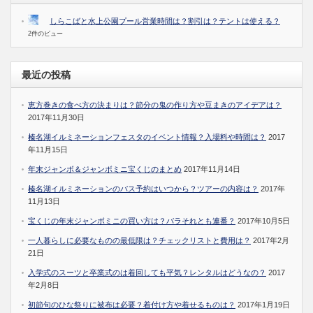
しらこばと水上公園プール営業時間は？割引は？テントは使える？
2件のビュー
最近の投稿
恵方巻きの食べ方の決まりは？節分の鬼の作り方や豆まきのアイデアは？
2017年11月30日
榛名湖イルミネーションフェスタのイベント情報？入場料や時間は？
2017
年11月15日
年末ジャンボ＆ジャンボミニ宝くじのまとめ
2017年11月14日
榛名湖イルミネーションのバス予約はいつから？ツアーの内容は？
2017年
11月13日
宝くじの年末ジャンボミニの買い方は？バラそれとも連番？
2017年10月5日
一人暮らしに必要なものの最低限は？チェックリストと費用は？
2017年2月
21日
入学式のスーツと卒業式のは着回しても平気？レンタルはどうなの？
2017
年2月8日
初節句のひな祭りに被布は必要？着付け方や着せるものは？
2017年1月19日