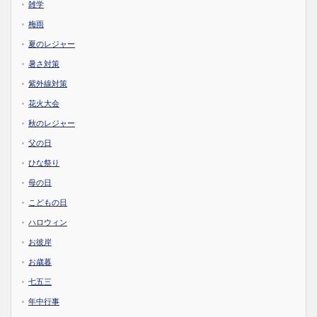
雑学
梅雨
夏のレジャー
暑さ対策
紫外線対策
花火大会
秋のレジャー
父の日
ひな祭り
母の日
こどもの日
ハロウィン
お彼岸
お歳暮
七五三
年中行事