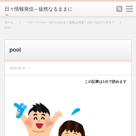
rss
m
日々情報発信～徒然なるままに
～
ホーム
ベビープールいつから入れる？温度は何度？おむつはどうする？
pool
pool
2015.05.27
この記事は1分で読めます