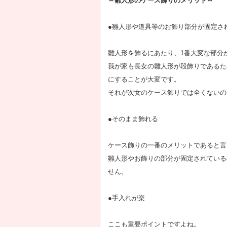
～雛人形のケース飾りのメリット～
●雛人形や道具等のお飾り部分が固定さ
雛人形を飾るにあたり、1番大変な部分
我が家も長女の雛人形が段飾りであるた
にすることが大変です。
それが次女のケース飾りでは全くないの
●そのまま飾れる
ケース飾りの一番のメリットであると言
雛人形やお飾りの部分が固定されている
せん。
●手入れが楽
ここも重要ポイントですよね。