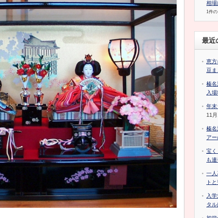
相場
1件
最近
恵方
豆ま
榛名
入場
年末
11月
榛名
アー
宝く
も連
一人
トと
入学
タル