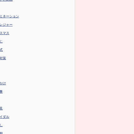
ミネーション
レジャー
スマス
じ
式
対策
かけ
事
見
イダル
し
期