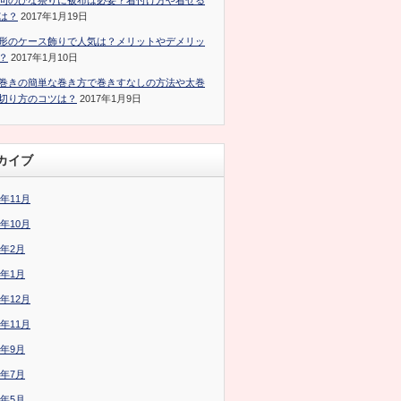
句のひな祭りに被布は必要？着付け方や着せる
は？
2017年1月19日
形のケース飾りで人気は？メリットやデメリッ
？
2017年1月10日
巻きの簡単な巻き方で巻きすなしの方法や太巻
切り方のコツは？
2017年1月9日
カイブ
7年11月
7年10月
7年2月
7年1月
6年12月
6年11月
6年9月
6年7月
6年5月