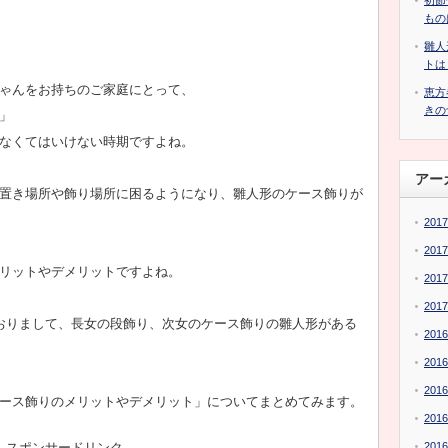
初節
もの
雛人
トは
ゃんをお持ちのご家庭にとって、
恵方
きの
」
なくてはいけない時期ですよね。
アー
置き場所や飾り場所に困るようになり、雛人形のケース飾りが
201
201
リットやデメリットですよね。
201
201
おりまして、長女の段飾り、次女のケース飾りの雛人形がある
201
201
201
ース飾りのメリットやデメリット」についてまとめてみます。
201
201
スポンサードリンク