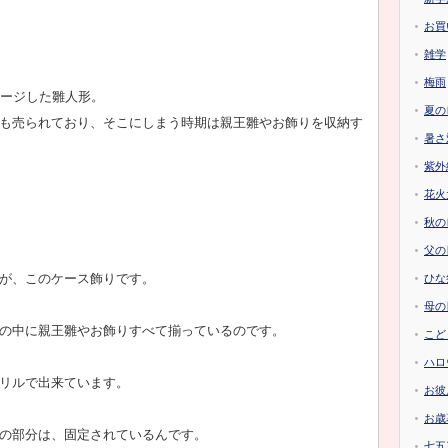
お買
雑学
梅雨
メージした雛人形。
夏の
も売られており、そこにしまう時期は親王雛やお飾りを収納す
暑さ
紫外
花火
秋の
父の
が、このケース飾りです。
ひな
母の
の中に親王雛やお飾りすべて揃っているのです。
こど
ハロ
リルで出来ています。
お彼
お歳
の部分は、固定されているんです。
七五