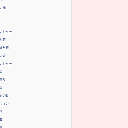
い物
レジャー
対策
線対策
大会
レジャー
日
祭り
日
もの日
ウィン
岸
暮
三