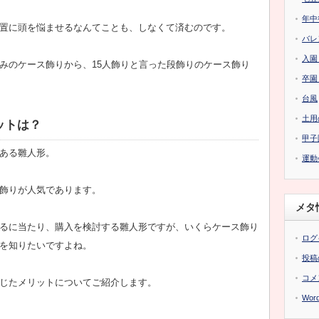
年中
置に頭を悩ませるなんてことも、しなくて済むのです。
バレ
入園
みのケース飾りから、15人飾りと言った段飾りのケース飾り
卒園
台風
土用
ットは？
甲子
ある雛人形。
運動
飾りが人気であります。
メタ
るに当たり、購入を検討する雛人形ですが、いくらケース飾り
ログ
を知りたいですよね。
投稿
コメ
じたメリットについてご紹介します。
Word