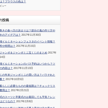
は？ブラウスの色は？
のビュー
の投稿
巻きの食べ方の決まりは？節分の鬼の作り方や
きのアイデアは？
2017年11月30日
湖イルミネーションフェスタのイベント情報？
料や時間は？
2017年11月15日
ジャンボ＆ジャンボミニ宝くじのまとめ
2017年
14日
湖イルミネーションのバス予約はいつから？ツ
の内容は？
2017年11月13日
じの年末ジャンボミニの買い方は？バラそれと
番？
2017年10月5日
暮らしに必要なものの最低限は？チェックリス
費用は？
2017年2月21日
式のスーツと卒業式のは着回しても平気？レン
はどうなの？
2017年2月8日