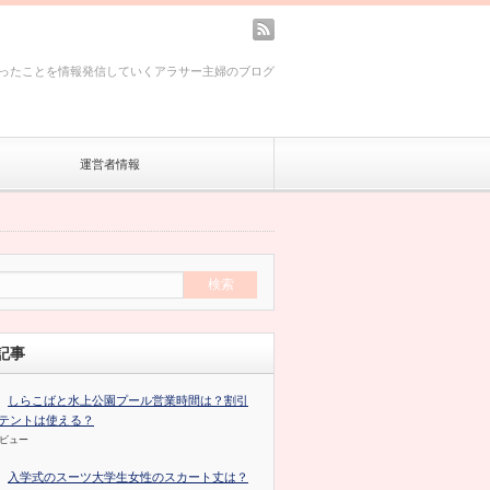
rss
ったことを情報発信していくアラサー主婦のブログ
運営者情報
記事
しらこばと水上公園プール営業時間は？割引
テントは使える？
のビュー
入学式のスーツ大学生女性のスカート丈は？