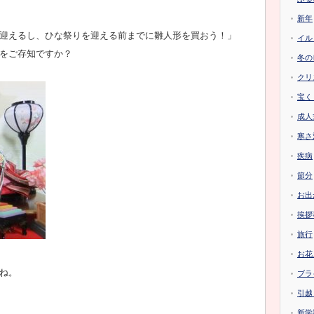
新年
迎えるし、ひな祭りを迎える前までに雛人形を買おう！」
イル
をご存知ですか？
冬の
クリ
宝く
成人
寒さ
疾病
節分
お出
挨拶
旅行
お花
ね。
ブラ
引越
新学