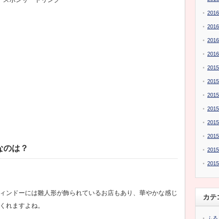
201
201
201
201
201
201
201
201
201
201
なのは？
201
201
。
ィンドーには雛人形が飾られているお店もあり、華やかな感じ
カテ
くれますよね。
ふる