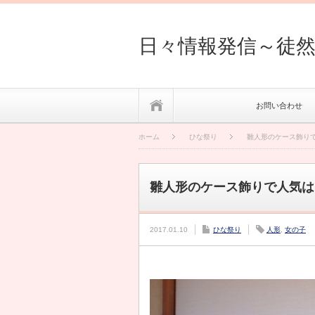
日々情報発信～徒
ホーム
お問い合わせ
ホーム
ひな祭り
雛人形のケース飾り
雛人形のケース飾りで人気は
2017.01.10
ひな祭り
人形
,
女の子