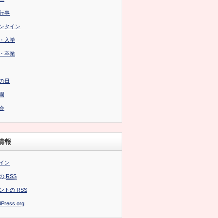
行事
ンタイン
・入学
・卒業
の日
園
会
情報
イン
の
RSS
ントの
RSS
Press.org