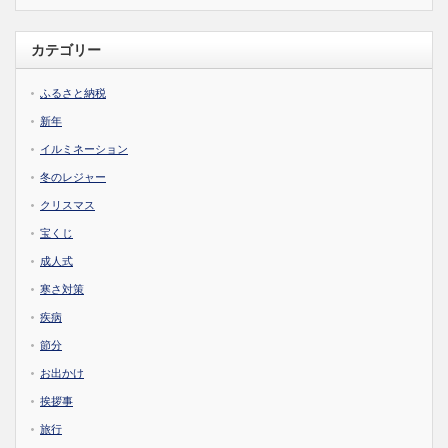
カテゴリー
ふるさと納税
新年
イルミネーション
冬のレジャー
クリスマス
宝くじ
成人式
寒さ対策
疾病
節分
お出かけ
挨拶事
旅行