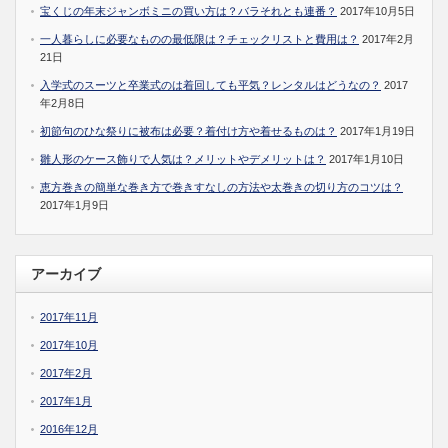
宝くじの年末ジャンボミニの買い方は？バラそれとも連番？
2017年10月5日
一人暮らしに必要なものの最低限は？チェックリストと費用は？
2017年2月
21日
入学式のスーツと卒業式のは着回しても平気？レンタルはどうなの？
2017
年2月8日
初節句のひな祭りに被布は必要？着付け方や着せるものは？
2017年1月19日
雛人形のケース飾りで人気は？メリットやデメリットは？
2017年1月10日
恵方巻きの簡単な巻き方で巻きすなしの方法や太巻きの切り方のコツは？
2017年1月9日
アーカイブ
2017年11月
2017年10月
2017年2月
2017年1月
2016年12月