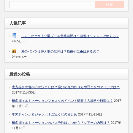
人気記事
しらこばと水上公園プール営業時間は？割引は？テントは使える？
2件のビュー
鬼のパンツは替え歌の歌詞は？原曲や二番はあるの？
2件のビュー
最近の投稿
恵方巻きの食べ方の決まりは？節分の鬼の作り方や豆まきのアイデアは？
2017年11月30日
榛名湖イルミネーションフェスタのイベント情報？入場料や時間は？
2017
年11月15日
年末ジャンボ＆ジャンボミニ宝くじのまとめ
2017年11月14日
榛名湖イルミネーションのバス予約はいつから？ツアーの内容は？
2017年
11月13日