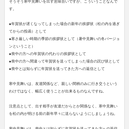
そうそう寒中見舞いを出す意味合いですが、こういうことなんで
す。
●年賀状が遅くなってしまった場合の新年の挨拶状（松の内を過ぎ
てからの投函）として
●寒さ厳しい時期の季節の挨拶状として（暑中見舞いの冬バージョ
ンということ）
●喪中の方への年賀状の代わりの挨拶状として
●喪中の方へ間違って年賀状を送ってしまった場合の詫び状として
●喪中とは知らずに年賀状を送ってきた方への返信として
寒中見舞いは、友達関係など、親しい間柄のみに行き交うという
わけではなく、幅広く使うことが出来るものなんですね。
注意点として、出す相手が友達だからとか関係なく、寒中見舞い
を松の内が明ける前の新年早々に送らないようにしましょうね。
寒中見舞いは、喪中とは知らずに年賀状を送ってきた方への返信