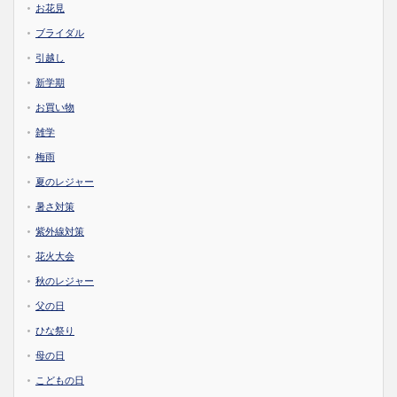
お花見
ブライダル
引越し
新学期
お買い物
雑学
梅雨
夏のレジャー
暑さ対策
紫外線対策
花火大会
秋のレジャー
父の日
ひな祭り
母の日
こどもの日