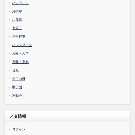
ハロウィン
お彼岸
お歳暮
七五三
年中行事
バレンタイン
入園・入学
卒園・卒業
台風
土用の日
甲子園
運動会
メタ情報
ログイン