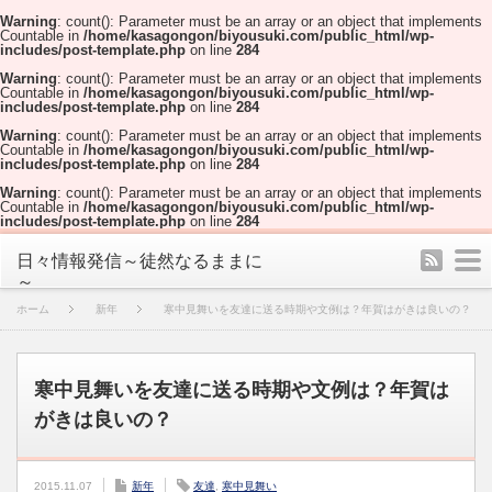
Warning
: count(): Parameter must be an array or an object that implements
Countable in
/home/kasagongon/biyousuki.com/public_html/wp-
includes/post-template.php
on line
284
Warning
: count(): Parameter must be an array or an object that implements
Countable in
/home/kasagongon/biyousuki.com/public_html/wp-
includes/post-template.php
on line
284
Warning
: count(): Parameter must be an array or an object that implements
Countable in
/home/kasagongon/biyousuki.com/public_html/wp-
includes/post-template.php
on line
284
Warning
: count(): Parameter must be an array or an object that implements
Countable in
/home/kasagongon/biyousuki.com/public_html/wp-
includes/post-template.php
on line
284
rss
m
日々情報発信～徒然なるままに
～
ホーム
新年
寒中見舞いを友達に送る時期や文例は？年賀はがきは良いの？
寒中見舞いを友達に送る時期や文例は？年賀は
がきは良いの？
2015.11.07
新年
友達
,
寒中見舞い