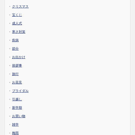
クリスマス
宝くじ
成人式
寒さ対策
疾病
節分
お出かけ
挨拶事
旅行
お花見
ブライダル
引越し
新学期
お買い物
雑学
梅雨