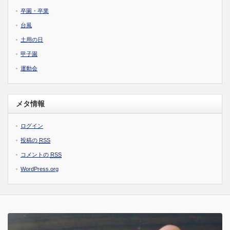
卒園・卒業
台風
土用の日
甲子園
運動会
メタ情報
ログイン
投稿の
RSS
コメントの
RSS
WordPress.org