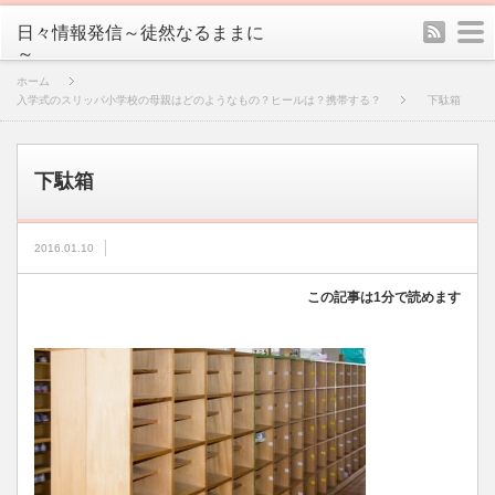
rss
m
日々情報発信～徒然なるままに
～
ホーム
入学式のスリッパ小学校の母親はどのようなもの？ヒールは？携帯する？
下駄箱
下駄箱
2016.01.10
この記事は1分で読めます