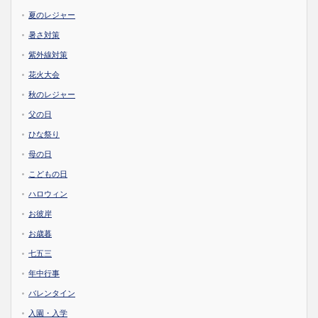
夏のレジャー
暑さ対策
紫外線対策
花火大会
秋のレジャー
父の日
ひな祭り
母の日
こどもの日
ハロウィン
お彼岸
お歳暮
七五三
年中行事
バレンタイン
入園・入学