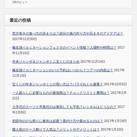
1件のビュー
最近の投稿
恵方巻きの食べ方の決まりは？節分の鬼の作り方や豆まきのアイデアは？
2017年11月30日
榛名湖イルミネーションフェスタのイベント情報？入場料や時間は？
2017
年11月15日
年末ジャンボ＆ジャンボミニ宝くじのまとめ
2017年11月14日
榛名湖イルミネーションのバス予約はいつから？ツアーの内容は？
2017年
11月13日
宝くじの年末ジャンボミニの買い方は？バラそれとも連番？
2017年10月5日
一人暮らしに必要なものの最低限は？チェックリストと費用は？
2017年2月
21日
入学式のスーツと卒業式のは着回しても平気？レンタルはどうなの？
2017
年2月8日
初節句のひな祭りに被布は必要？着付け方や着せるものは？
2017年1月19日
雛人形のケース飾りで人気は？メリットやデメリットは？
2017年1月10日