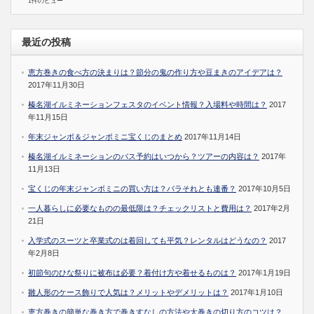
1件のビュー
最近の投稿
恵方巻きの食べ方の決まりは？節分の鬼の作り方や豆まきのアイデアは？
2017年11月30日
榛名湖イルミネーションフェスタのイベント情報？入場料や時間は？
2017
年11月15日
年末ジャンボ＆ジャンボミニ宝くじのまとめ
2017年11月14日
榛名湖イルミネーションのバス予約はいつから？ツアーの内容は？
2017年
11月13日
宝くじの年末ジャンボミニの買い方は？バラそれとも連番？
2017年10月5日
一人暮らしに必要なものの最低限は？チェックリストと費用は？
2017年2月
21日
入学式のスーツと卒業式のは着回しても平気？レンタルはどうなの？
2017
年2月8日
初節句のひな祭りに被布は必要？着付け方や着せるものは？
2017年1月19日
雛人形のケース飾りで人気は？メリットやデメリットは？
2017年1月10日
恵方巻きの簡単な巻き方で巻きすなしの方法や太巻きの切り方のコツは？