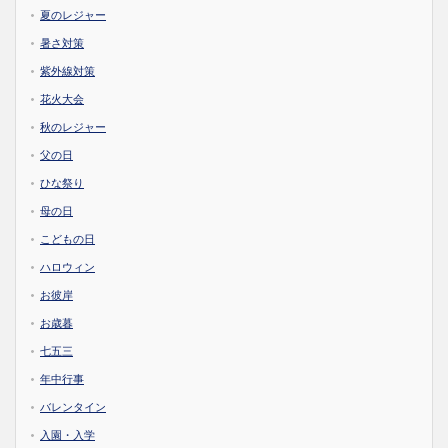
夏のレジャー
暑さ対策
紫外線対策
花火大会
秋のレジャー
父の日
ひな祭り
母の日
こどもの日
ハロウィン
お彼岸
お歳暮
七五三
年中行事
バレンタイン
入園・入学