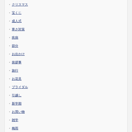
クリスマス
宝くじ
成人式
寒さ対策
疾病
節分
お出かけ
挨拶事
旅行
お花見
ブライダル
引越し
新学期
お買い物
雑学
梅雨