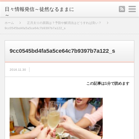
rss
m
日々情報発信～徒然なるままに
～
ホーム
正月太りの原因は？予防や解消法はどうすれば良い？
9cc0545bd4fa5a5ce64c7b9397b7a122_s
9cc0545bd4fa5a5ce64c7b9397b7a122_s
2016.11.30
この記事は1分で読めます