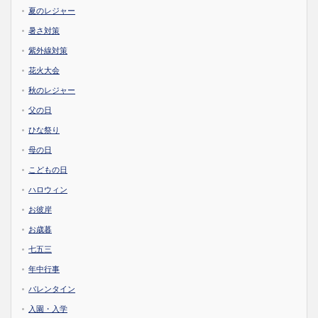
夏のレジャー
暑さ対策
紫外線対策
花火大会
秋のレジャー
父の日
ひな祭り
母の日
こどもの日
ハロウィン
お彼岸
お歳暮
七五三
年中行事
バレンタイン
入園・入学