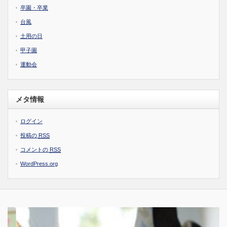
卒園・卒業
台風
土用の日
甲子園
運動会
メタ情報
ログイン
投稿の
RSS
コメントの
RSS
WordPress.org