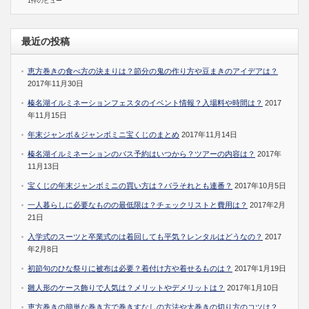
1件のビュー
最近の投稿
恵方巻きの食べ方の決まりは？節分の鬼の作り方や豆まきのアイデアは？
2017年11月30日
榛名湖イルミネーションフェスタのイベント情報？入場料や時間は？
2017
年11月15日
年末ジャンボ＆ジャンボミニ宝くじのまとめ
2017年11月14日
榛名湖イルミネーションのバス予約はいつから？ツアーの内容は？
2017年
11月13日
宝くじの年末ジャンボミニの買い方は？バラそれとも連番？
2017年10月5日
一人暮らしに必要なものの最低限は？チェックリストと費用は？
2017年2月
21日
入学式のスーツと卒業式のは着回しても平気？レンタルはどうなの？
2017
年2月8日
初節句のひな祭りに被布は必要？着付け方や着せるものは？
2017年1月19日
雛人形のケース飾りで人気は？メリットやデメリットは？
2017年1月10日
恵方巻きの簡単な巻き方で巻きすなしの方法や太巻きの切り方のコツは？