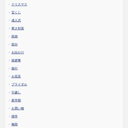
クリスマス
宝くじ
成人式
寒さ対策
疾病
節分
お出かけ
挨拶事
旅行
お花見
ブライダル
引越し
新学期
お買い物
雑学
梅雨