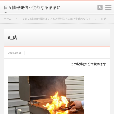
rss
m
日々情報発信～徒然なるままに
～
ホーム
ＢＢＱお勧めの服装は？あると便利なものは？子連れなら？
s_肉
s_肉
2015.10.18
この記事は1分で読めます