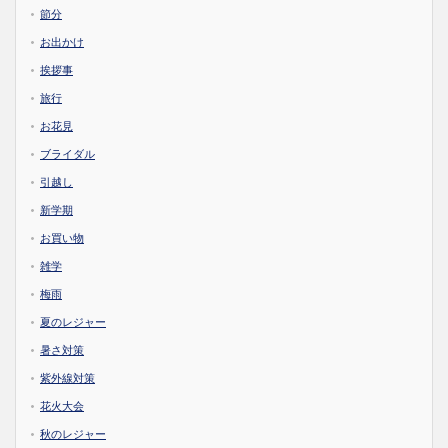
節分
お出かけ
挨拶事
旅行
お花見
ブライダル
引越し
新学期
お買い物
雑学
梅雨
夏のレジャー
暑さ対策
紫外線対策
花火大会
秋のレジャー