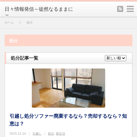
rss
m
日々情報発信～徒然なるままに
～
ホーム
処分
処分
処分記事一覧
引越し処分ソファー廃棄するなら？売却するなら？知
恵は？
2015.12.14
引越し
処分
,
新生活