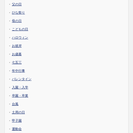
父の日
ひな祭り
母の日
こどもの日
ハロウィン
お彼岸
お歳暮
七五三
年中行事
バレンタイン
入園・入学
卒園・卒業
台風
土用の日
甲子園
運動会