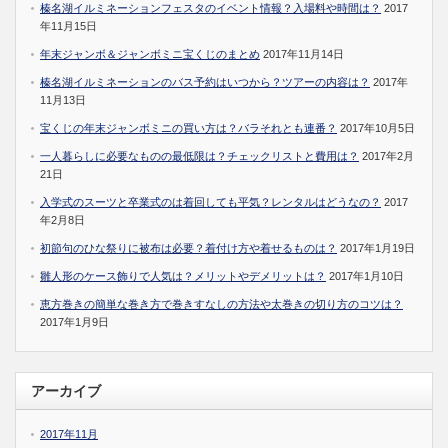
榛名湖イルミネーションフェスタのイベント情報？入場料や時間は？
2017
年11月15日
年末ジャンボ＆ジャンボミニ宝くじのまとめ
2017年11月14日
榛名湖イルミネーションのバス予約はいつから？ツアーの内容は？
2017年
11月13日
宝くじの年末ジャンボミニの買い方は？バラそれとも連番？
2017年10月5日
一人暮らしに必要なものの最低限は？チェックリストと費用は？
2017年2月
21日
入学式のスーツと卒業式のは着回しても平気？レンタルはどうなの？
2017
年2月8日
初節句のひな祭りに被布は必要？着付け方や着せるものは？
2017年1月19日
雛人形のケース飾りで人気は？メリットやデメリットは？
2017年1月10日
恵方巻きの簡単な巻き方で巻きすなしの方法や太巻きの切り方のコツは？
2017年1月9日
アーカイブ
2017年11月