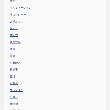
新年
イルミネーション
冬のレジャー
クリスマス
宝くじ
成人式
寒さ対策
疾病
節分
お出かけ
挨拶事
旅行
お花見
ブライダル
引越し
新学期