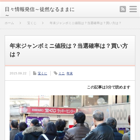
rss
m
日々情報発信～徒然なるままに
～
ホーム
宝くじ
年末ジャンボミニ値段は？当選確率は？買い方は？
年末ジャンボミニ値段は？当選確率は？買い方
は？
2015.09.22
宝くじ
ミニ
,
年末
この記事は3分で読めます