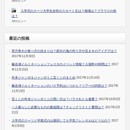
2件のビュー
入学式のスーツ大学生女性のスカート丈は？相場は？ブラウスの色
は？
1件のビュー
最近の投稿
恵方巻きの食べ方の決まりは？節分の鬼の作り方や豆まきのアイデアは？
2017年11月30日
榛名湖イルミネーションフェスタのイベント情報？入場料や時間は？
2017
年11月15日
年末ジャンボ＆ジャンボミニ宝くじのまとめ
2017年11月14日
榛名湖イルミネーションのバス予約はいつから？ツアーの内容は？
2017年
11月13日
宝くじの年末ジャンボミニの買い方は？バラそれとも連番？
2017年10月5日
一人暮らしに必要なものの最低限は？チェックリストと費用は？
2017年2月
21日
入学式のスーツと卒業式のは着回しても平気？レンタルはどうなの？
2017
年2月8日