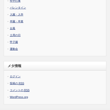
年中行事
バレンタイン
入園・入学
卒園・卒業
台風
土用の日
甲子園
運動会
メタ情報
ログイン
投稿の
RSS
コメントの
RSS
WordPress.org