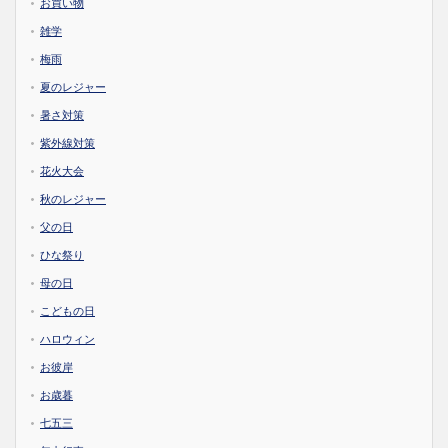
お買い物
雑学
梅雨
夏のレジャー
暑さ対策
紫外線対策
花火大会
秋のレジャー
父の日
ひな祭り
母の日
こどもの日
ハロウィン
お彼岸
お歳暮
七五三