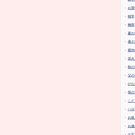
お買
雑学
梅雨
夏の
暑さ
紫外
花火
秋の
父の
ひな
母の
こど
ハロ
お彼
お歳
七五