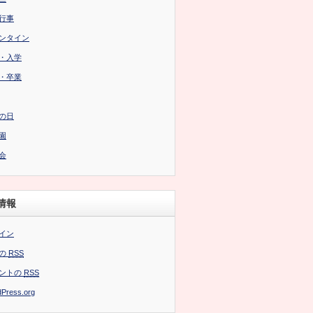
行事
ンタイン
・入学
・卒業
の日
園
会
情報
イン
の
RSS
ントの
RSS
Press.org