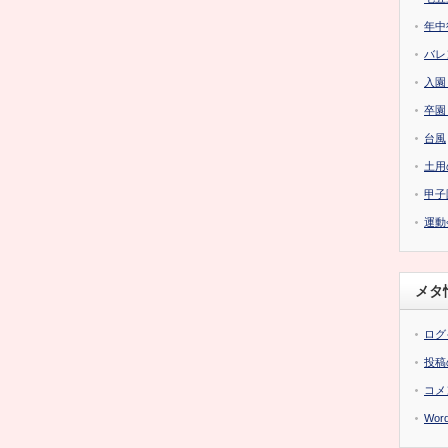
年中
バレ
入園
卒園
台風
土用
甲子
運動
メタ
ログ
投稿
コメ
Word