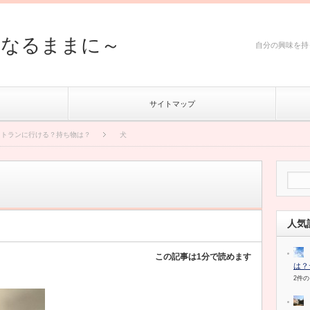
然なるままに～
自分の興味を持
サイトマップ
ストランに行ける？持ち物は？
犬
人気
この記事は1分で読めます
は？
2件