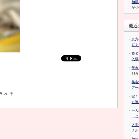
相場
1件
最近
恵方
豆ま
榛名
入場
年末
11月
榛名
アー
ランに行
宝く
も連
一人
トと
入学
タル