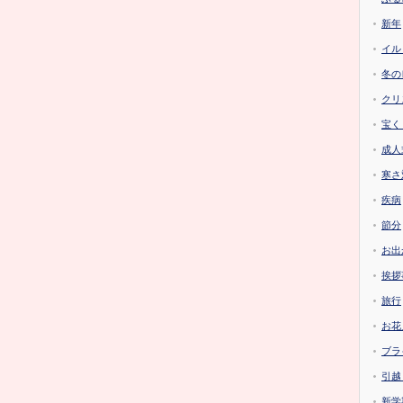
新年
イル
冬の
クリ
宝く
成人
寒さ
疾病
節分
お出
挨拶
旅行
お花
ブラ
引越
新学