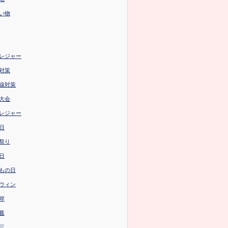
い物
レジャー
対策
線対策
大会
レジャー
日
祭り
日
もの日
ウィン
岸
暮
三