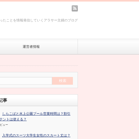
rss
ったことを情報発信していくアラサー主婦のブログ
運営者情報
記事
しらこばと水上公園プール営業時間は？割引
テントは使える？
のビュー
入学式のスーツ大学生女性のスカート丈は？