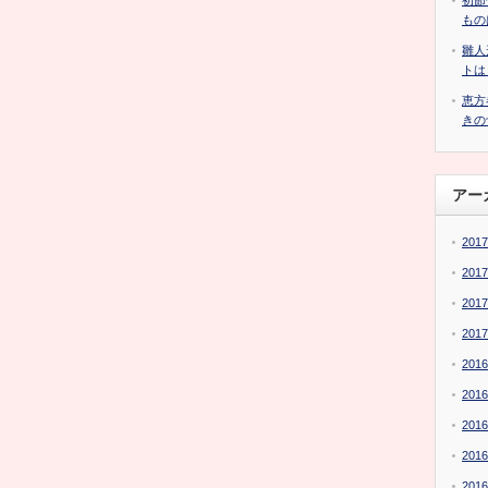
初節
もの
雛人
トは
恵方
きの
アー
201
201
201
201
201
201
201
201
201