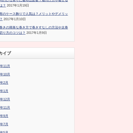
句のひな祭りに被布は必要？着付け方や着せる
は？
2017年1月19日
形のケース飾りで人気は？メリットやデメリッ
？
2017年1月10日
巻きの簡単な巻き方で巻きすなしの方法や太巻
切り方のコツは？
2017年1月9日
カイブ
7年11月
7年10月
7年2月
7年1月
6年12月
6年11月
6年9月
6年7月
6年5月