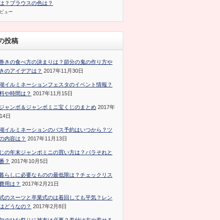
は？ブラウスの色は？
のビュー
の投稿
巻きの食べ方の決まりは？節分の鬼の作り方や
きのアイデアは？
2017年11月30日
湖イルミネーションフェスタのイベント情報？
料や時間は？
2017年11月15日
ジャンボ＆ジャンボミニ宝くじのまとめ
2017年
14日
湖イルミネーションのバス予約はいつから？ツ
の内容は？
2017年11月13日
じの年末ジャンボミニの買い方は？バラそれと
番？
2017年10月5日
暮らしに必要なものの最低限は？チェックリス
費用は？
2017年2月21日
式のスーツと卒業式のは着回しても平気？レン
はどうなの？
2017年2月8日