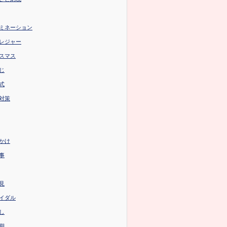
ミネーション
レジャー
スマス
じ
式
対策
かけ
事
見
イダル
し
期