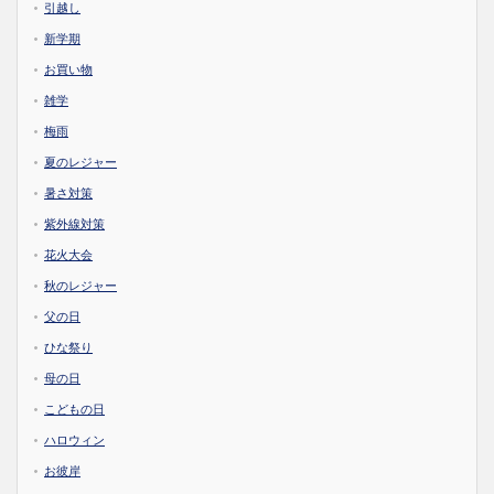
引越し
新学期
お買い物
雑学
梅雨
夏のレジャー
暑さ対策
紫外線対策
花火大会
秋のレジャー
父の日
ひな祭り
母の日
こどもの日
ハロウィン
お彼岸