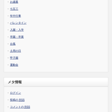
お歳暮
七五三
年中行事
バレンタイン
入園・入学
卒園・卒業
台風
土用の日
甲子園
運動会
メタ情報
ログイン
投稿の
RSS
コメントの
RSS