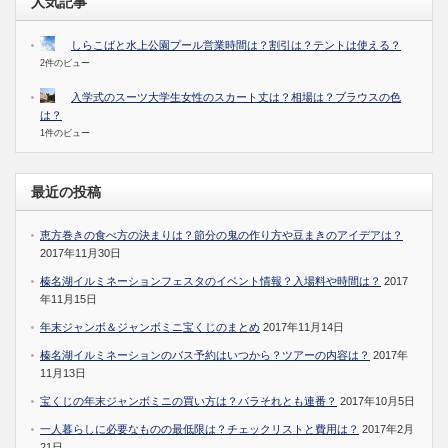
人気記事
しらこばと水上公園プール営業時間は？割引は？テントは使える？
2件のビュー
入学式のスーツ大学生女性のスカート丈は？相場は？ブラウスの色
は？
1件のビュー
最近の投稿
恵方巻きの食べ方の決まりは？節分の鬼の作り方や豆まきのアイデアは？
2017年11月30日
榛名湖イルミネーションフェスタのイベント情報？入場料や時間は？
2017
年11月15日
年末ジャンボ＆ジャンボミニ宝くじのまとめ
2017年11月14日
榛名湖イルミネーションのバス予約はいつから？ツアーの内容は？
2017年
11月13日
宝くじの年末ジャンボミニの買い方は？バラそれとも連番？
2017年10月5日
一人暮らしに必要なものの最低限は？チェックリストと費用は？
2017年2月
21日