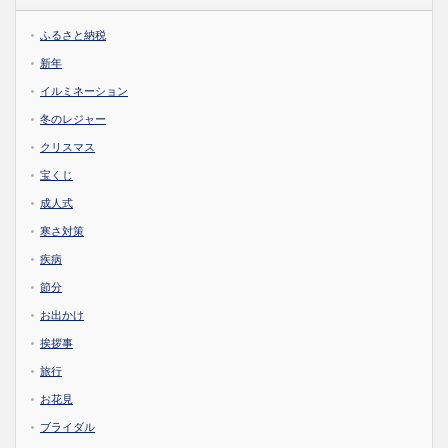
ふるさと納税
新年
イルミネーション
冬のレジャー
クリスマス
宝くじ
成人式
寒さ対策
疾病
節分
お出かけ
挨拶事
旅行
お花見
ブライダル