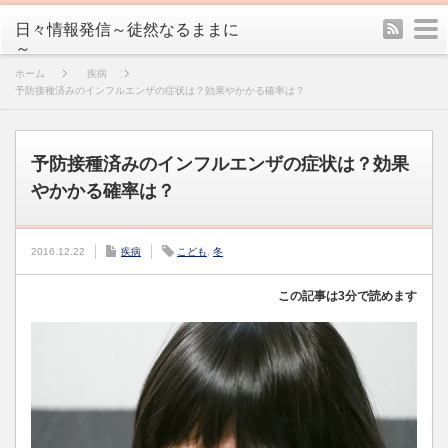
rss
m
日々情報発信～徒然なるままに
～
ホーム
疾病
予防接種済みのインフルエンザの症状は？効果やかかる確率は？
予防接種済みのインフルエンザの症状は？効果
やかかる確率は？
2016.12.22
疾病
こども
,
冬
この記事は3分で読めます