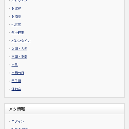
ハロウィン
お彼岸
お歳暮
七五三
年中行事
バレンタイン
入園・入学
卒園・卒業
台風
土用の日
甲子園
運動会
メタ情報
ログイン