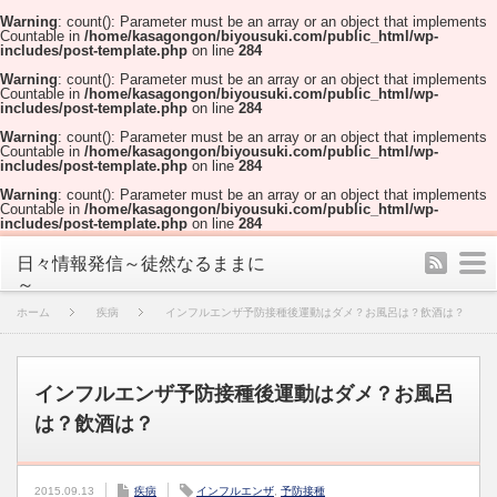
Warning
: count(): Parameter must be an array or an object that implements
Countable in
/home/kasagongon/biyousuki.com/public_html/wp-
includes/post-template.php
on line
284
Warning
: count(): Parameter must be an array or an object that implements
Countable in
/home/kasagongon/biyousuki.com/public_html/wp-
includes/post-template.php
on line
284
Warning
: count(): Parameter must be an array or an object that implements
Countable in
/home/kasagongon/biyousuki.com/public_html/wp-
includes/post-template.php
on line
284
Warning
: count(): Parameter must be an array or an object that implements
Countable in
/home/kasagongon/biyousuki.com/public_html/wp-
includes/post-template.php
on line
284
rss
m
日々情報発信～徒然なるままに
～
ホーム
疾病
インフルエンザ予防接種後運動はダメ？お風呂は？飲酒は？
インフルエンザ予防接種後運動はダメ？お風呂
は？飲酒は？
2015.09.13
疾病
インフルエンザ
,
予防接種