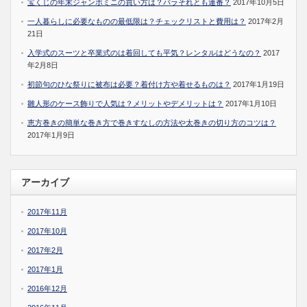
宝くじの年末ジャンボミニの買い方は？バラそれとも連番？
2017年10月5日
一人暮らしに必要なものの最低限は？チェックリストと費用は？
2017年2月
21日
入学式のスーツと卒業式のは着回しても平気？レンタルはどうなの？
2017
年2月8日
初節句のひな祭りに被布は必要？着付け方や着せるものは？
2017年1月19日
雛人形のケース飾りで人気は？メリットやデメリットは？
2017年1月10日
恵方巻きの簡単な巻き方で巻きすなしの方法や太巻きの切り方のコツは？
2017年1月9日
アーカイブ
2017年11月
2017年10月
2017年2月
2017年1月
2016年12月