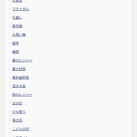
お花見
ブライダル
引越し
新学期
お買い物
雑学
梅雨
夏のレジャー
暑さ対策
紫外線対策
花火大会
秋のレジャー
父の日
ひな祭り
母の日
こどもの日