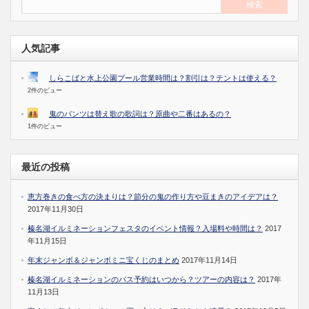
人気記事
しらこばと水上公園プール営業時間は？割引は？テントは使える？
2件のビュー
鬼のパンツは替え歌の歌詞は？原曲や二番はあるの？
1件のビュー
最近の投稿
恵方巻きの食べ方の決まりは？節分の鬼の作り方や豆まきのアイデアは？
2017年11月30日
榛名湖イルミネーションフェスタのイベント情報？入場料や時間は？
2017
年11月15日
年末ジャンボ＆ジャンボミニ宝くじのまとめ
2017年11月14日
榛名湖イルミネーションのバス予約はいつから？ツアーの内容は？
2017年
11月13日