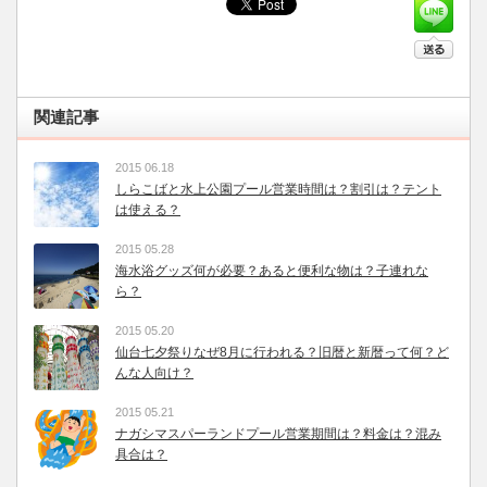
関連記事
2015 06.18
しらこばと水上公園プール営業時間は？割引は？テント
は使える？
2015 05.28
海水浴グッズ何が必要？あると便利な物は？子連れな
ら？
2015 05.20
仙台七夕祭りなぜ8月に行われる？旧暦と新暦って何？ど
んな人向け？
2015 05.21
ナガシマスパーランドプール営業期間は？料金は？混み
具合は？