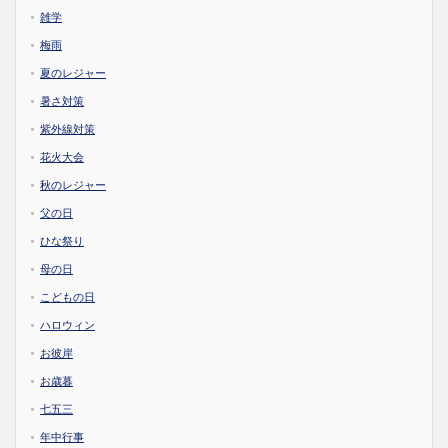
雑学
梅雨
夏のレジャー
暑さ対策
紫外線対策
花火大会
秋のレジャー
父の日
ひな祭り
母の日
こどもの日
ハロウィン
お彼岸
お歳暮
七五三
年中行事