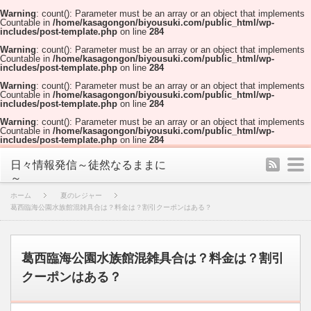
Warning
: count(): Parameter must be an array or an object that implements
Countable in
/home/kasagongon/biyousuki.com/public_html/wp-
includes/post-template.php
on line
284
Warning
: count(): Parameter must be an array or an object that implements
Countable in
/home/kasagongon/biyousuki.com/public_html/wp-
includes/post-template.php
on line
284
Warning
: count(): Parameter must be an array or an object that implements
Countable in
/home/kasagongon/biyousuki.com/public_html/wp-
includes/post-template.php
on line
284
Warning
: count(): Parameter must be an array or an object that implements
Countable in
/home/kasagongon/biyousuki.com/public_html/wp-
includes/post-template.php
on line
284
rss
m
日々情報発信～徒然なるままに
～
ホーム
夏のレジャー
葛西臨海公園水族館混雑具合は？料金は？割引クーポンはある？
葛西臨海公園水族館混雑具合は？料金は？割引
クーポンはある？