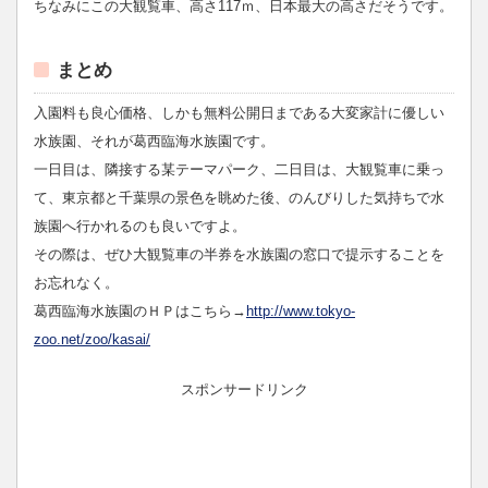
ちなみにこの大観覧車、高さ117ｍ、日本最大の高さだそうです。
まとめ
入園料も良心価格、しかも無料公開日まである大変家計に優しい
水族園、それが葛西臨海水族園です。
一日目は、隣接する某テーマパーク、二日目は、大観覧車に乗っ
て、東京都と千葉県の景色を眺めた後、のんびりした気持ちで水
族園へ行かれるのも良いですよ。
その際は、ぜひ大観覧車の半券を水族園の窓口で提示することを
お忘れなく。
葛西臨海水族園のＨＰはこちら→
http://www.tokyo-
zoo.net/zoo/kasai/
スポンサードリンク