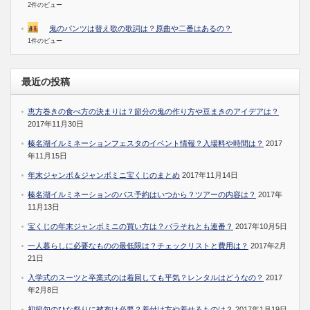
2件のビュー
鬼のパンツは替え歌の歌詞は？原曲や二番はあるの？
1件のビュー
最近の投稿
恵方巻きの食べ方の決まりは？節分の鬼の作り方や豆まきのアイデアは？
2017年11月30日
榛名湖イルミネーションフェスタのイベント情報？入場料や時間は？
2017
年11月15日
年末ジャンボ＆ジャンボミニ宝くじのまとめ
2017年11月14日
榛名湖イルミネーションのバス予約はいつから？ツアーの内容は？
2017年
11月13日
宝くじの年末ジャンボミニの買い方は？バラそれとも連番？
2017年10月5日
一人暮らしに必要なものの最低限は？チェックリストと費用は？
2017年2月
21日
入学式のスーツと卒業式のは着回しても平気？レンタルはどうなの？
2017
年2月8日
初節句のひな祭りに被布は必要？着付け方や着せるものは？
2017年1月19日