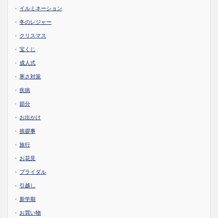
イルミネーション
冬のレジャー
クリスマス
宝くじ
成人式
寒さ対策
疾病
節分
お出かけ
挨拶事
旅行
お花見
ブライダル
引越し
新学期
お買い物