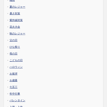
梅雨
夏のレジャー
暑さ対策
紫外線対策
花火大会
秋のレジャー
父の日
ひな祭り
母の日
こどもの日
ハロウィン
お彼岸
お歳暮
七五三
年中行事
バレンタイン