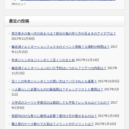
2件のビュー
最近の投稿
恵方巻きの食べ方の決まりは？節分の鬼の作り方や豆まきのアイデアは？
2017年11月30日
榛名湖イルミネーションフェスタのイベント情報？入場料や時間は？
2017
年11月15日
年末ジャンボ＆ジャンボミニ宝くじのまとめ
2017年11月14日
榛名湖イルミネーションのバス予約はいつから？ツアーの内容は？
2017年
11月13日
宝くじの年末ジャンボミニの買い方は？バラそれとも連番？
2017年10月5日
一人暮らしに必要なものの最低限は？チェックリストと費用は？
2017年2月
21日
入学式のスーツと卒業式のは着回しても平気？レンタルはどうなの？
2017
年2月8日
初節句のひな祭りに被布は必要？着付け方や着せるものは？
2017年1月19日
雛人形のケース飾りで人気は？メリットやデメリットは？
2017年1月10日