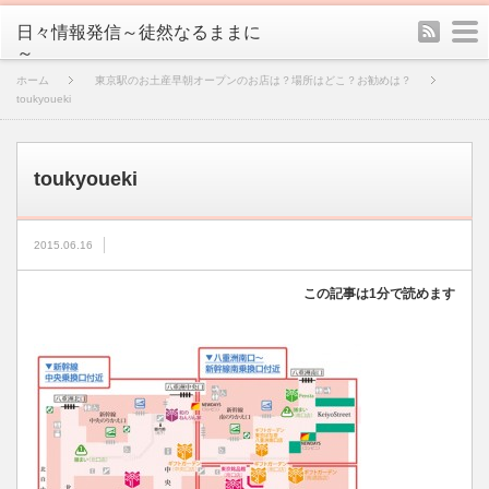
rss
m
日々情報発信～徒然なるままに
～
ホーム
東京駅のお土産早朝オープンのお店は？場所はどこ？お勧めは？
toukyoueki
toukyoueki
2015.06.16
この記事は1分で読めます