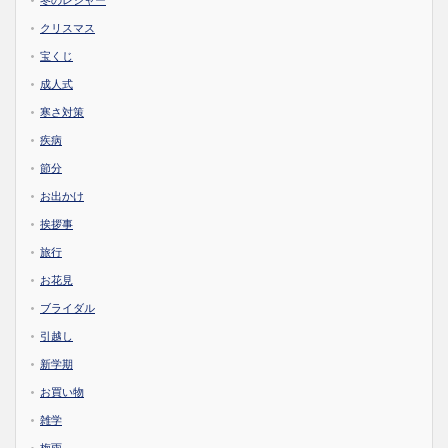
冬のレジャー
クリスマス
宝くじ
成人式
寒さ対策
疾病
節分
お出かけ
挨拶事
旅行
お花見
ブライダル
引越し
新学期
お買い物
雑学