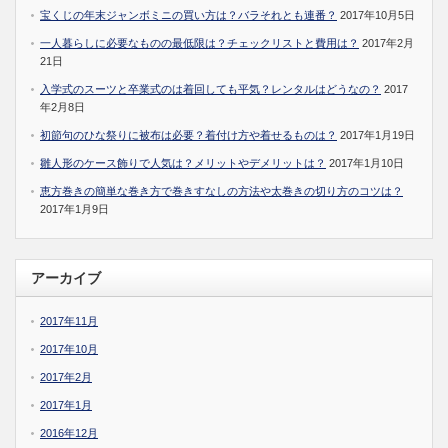
宝くじの年末ジャンボミニの買い方は？バラそれとも連番？
2017年10月5日
一人暮らしに必要なものの最低限は？チェックリストと費用は？
2017年2月
21日
入学式のスーツと卒業式のは着回しても平気？レンタルはどうなの？
2017
年2月8日
初節句のひな祭りに被布は必要？着付け方や着せるものは？
2017年1月19日
雛人形のケース飾りで人気は？メリットやデメリットは？
2017年1月10日
恵方巻きの簡単な巻き方で巻きすなしの方法や太巻きの切り方のコツは？
2017年1月9日
アーカイブ
2017年11月
2017年10月
2017年2月
2017年1月
2016年12月