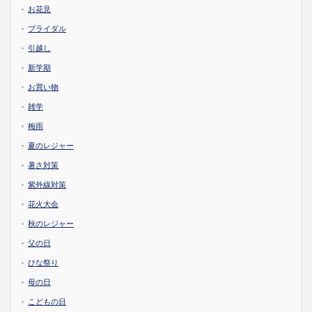
お花見
ブライダル
引越し
新学期
お買い物
雑学
梅雨
夏のレジャー
暑さ対策
紫外線対策
花火大会
秋のレジャー
父の日
ひな祭り
母の日
こどもの日