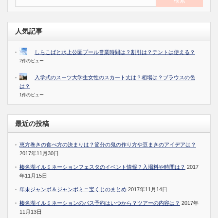
人気記事
しらこばと水上公園プール営業時間は？割引は？テントは使える？
2件のビュー
入学式のスーツ大学生女性のスカート丈は？相場は？ブラウスの色
は？
1件のビュー
最近の投稿
恵方巻きの食べ方の決まりは？節分の鬼の作り方や豆まきのアイデアは？
2017年11月30日
榛名湖イルミネーションフェスタのイベント情報？入場料や時間は？
2017
年11月15日
年末ジャンボ＆ジャンボミニ宝くじのまとめ
2017年11月14日
榛名湖イルミネーションのバス予約はいつから？ツアーの内容は？
2017年
11月13日