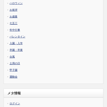
ハロウィン
お彼岸
お歳暮
七五三
年中行事
バレンタイン
入園・入学
卒園・卒業
台風
土用の日
甲子園
運動会
メタ情報
ログイン