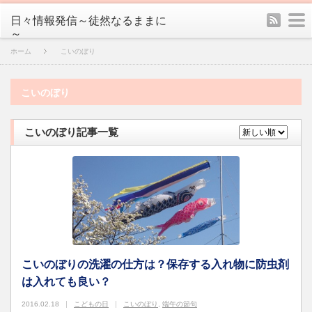
rss
m
日々情報発信～徒然なるままに
～
ホーム
こいのぼり
こいのぼり
こいのぼり記事一覧
こいのぼりの洗濯の仕方は？保存する入れ物に防虫剤
は入れても良い？
2016.02.18
こどもの日
こいのぼり
,
端午の節句