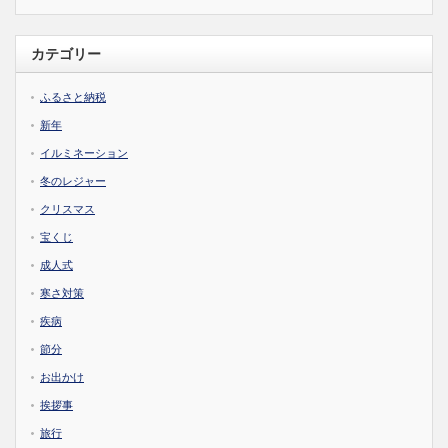
カテゴリー
ふるさと納税
新年
イルミネーション
冬のレジャー
クリスマス
宝くじ
成人式
寒さ対策
疾病
節分
お出かけ
挨拶事
旅行