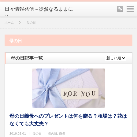
rss
m
日々情報発信～徒然なるままに
～
ホーム
母の日
母の日
母の日記事一覧
母の日義母へのプレゼントは何を贈る？相場は？花は
なくても大丈夫？
2016.02.01
母の日
母の日
,
義母