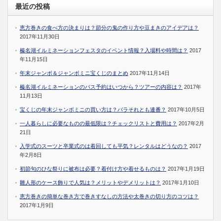
最近の投稿
恵方巻きの食べ方の決まりは？節分の鬼の作り方や豆まきのアイデアは？
2017年11月30日
榛名湖イルミネーションフェスタのイベント情報？入場料や時間は？
2017
年11月15日
年末ジャンボ＆ジャンボミニ宝くじのまとめ
2017年11月14日
榛名湖イルミネーションのバス予約はいつから？ツアーの内容は？
2017年
11月13日
宝くじの年末ジャンボミニの買い方は？バラそれとも連番？
2017年10月5日
一人暮らしに必要なものの最低限は？チェックリストと費用は？
2017年2月
21日
入学式のスーツと卒業式のは着回しても平気？レンタルはどうなの？
2017
年2月8日
初節句のひな祭りに被布は必要？着付け方や着せるものは？
2017年1月19日
雛人形のケース飾りで人気は？メリットやデメリットは？
2017年1月10日
恵方巻きの簡単な巻き方で巻きすなしの方法や太巻きの切り方のコツは？
2017年1月9日