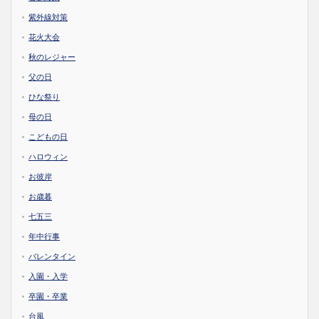
紫外線対策
花火大会
秋のレジャー
父の日
ひな祭り
母の日
こどもの日
ハロウィン
お彼岸
お歳暮
七五三
年中行事
バレンタイン
入園・入学
卒園・卒業
台風