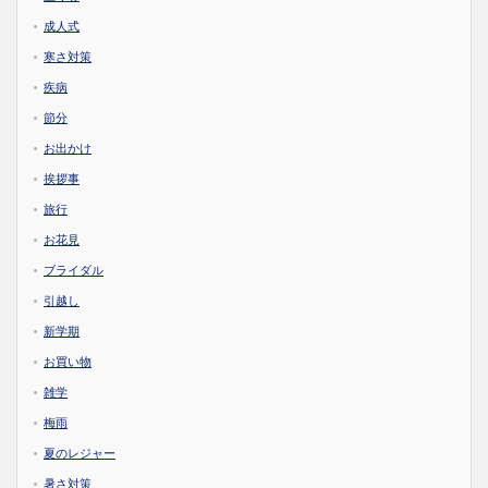
成人式
寒さ対策
疾病
節分
お出かけ
挨拶事
旅行
お花見
ブライダル
引越し
新学期
お買い物
雑学
梅雨
夏のレジャー
暑さ対策