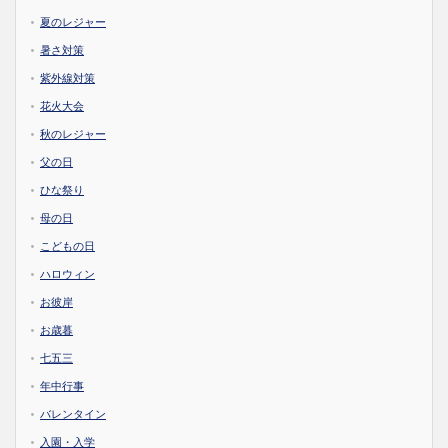
夏のレジャー
暑さ対策
紫外線対策
花火大会
秋のレジャー
父の日
ひな祭り
母の日
こどもの日
ハロウィン
お彼岸
お歳暮
七五三
年中行事
バレンタイン
入園・入学