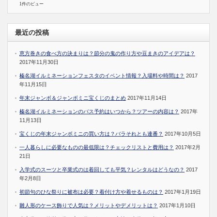
1件のビュー
最近の投稿
恵方巻きの食べ方の決まりは？節分の鬼の作り方や豆まきのアイデアは？
2017年11月30日
榛名湖イルミネーションフェスタのイベント情報？入場料や時間は？
2017
年11月15日
年末ジャンボ＆ジャンボミニ宝くじのまとめ
2017年11月14日
榛名湖イルミネーションのバス予約はいつから？ツアーの内容は？
2017年
11月13日
宝くじの年末ジャンボミニの買い方は？バラそれとも連番？
2017年10月5日
一人暮らしに必要なものの最低限は？チェックリストと費用は？
2017年2月
21日
入学式のスーツと卒業式のは着回しても平気？レンタルはどうなの？
2017
年2月8日
初節句のひな祭りに被布は必要？着付け方や着せるものは？
2017年1月19日
雛人形のケース飾りで人気は？メリットやデメリットは？
2017年1月10日