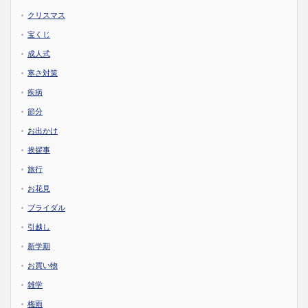
クリスマス
宝くじ
成人式
寒さ対策
疾病
節分
お出かけ
挨拶事
旅行
お花見
ブライダル
引越し
新学期
お買い物
雑学
梅雨