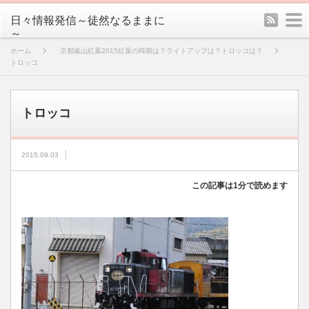
rss
m
日々情報発信～徒然なるままに
～
ホーム
京都嵐山紅葉2015紅葉の時期は？ライトアップは？トロッコは？
トロッコ
トロッコ
2015.09.03
この記事は1分で読めます