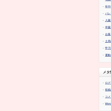
年中
バレ
入園
卒園
台風
土用
甲子
運動
メタ
ログ
投稿
コメ
Word