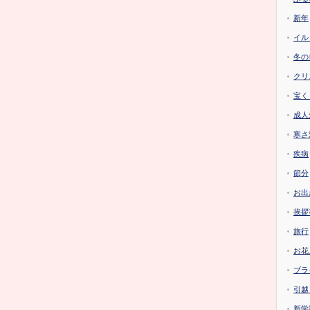
新年
イル
冬の
クリ
宝く
成人
寒さ
疾病
節分
お出
挨拶
旅行
お花
ブラ
引越
新学