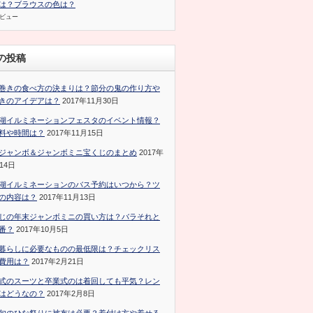
は？ブラウスの色は？
のビュー
の投稿
巻きの食べ方の決まりは？節分の鬼の作り方や
きのアイデアは？
2017年11月30日
湖イルミネーションフェスタのイベント情報？
料や時間は？
2017年11月15日
ジャンボ＆ジャンボミニ宝くじのまとめ
2017年
14日
湖イルミネーションのバス予約はいつから？ツ
の内容は？
2017年11月13日
じの年末ジャンボミニの買い方は？バラそれと
番？
2017年10月5日
暮らしに必要なものの最低限は？チェックリス
費用は？
2017年2月21日
式のスーツと卒業式のは着回しても平気？レン
はどうなの？
2017年2月8日