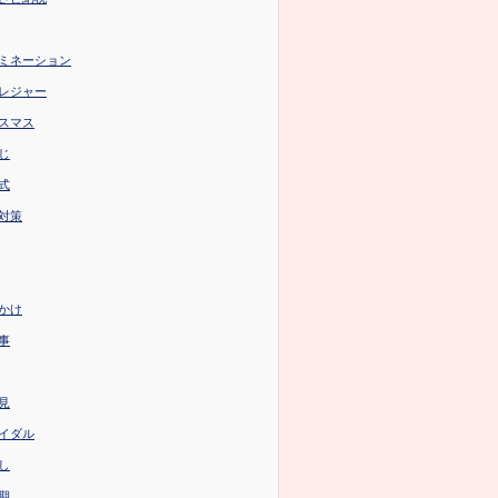
ミネーション
レジャー
スマス
じ
式
対策
かけ
事
見
イダル
し
期