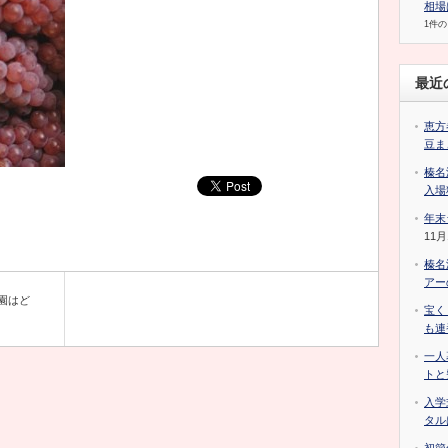
相場
1件
最近
恵方
豆ま
榛名
入場
年末
11月
榛名
アー
園はど
宝く
も連
一人
トと
入学
タル