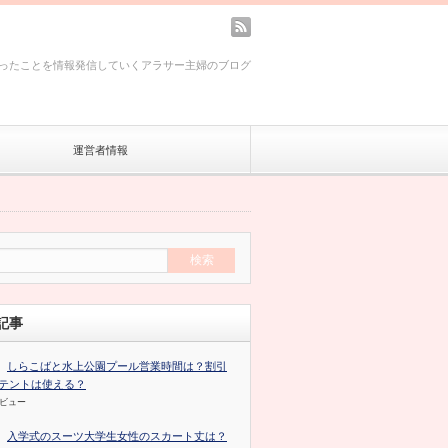
rss
ったことを情報発信していくアラサー主婦のブログ
運営者情報
記事
しらこばと水上公園プール営業時間は？割引
テントは使える？
のビュー
入学式のスーツ大学生女性のスカート丈は？