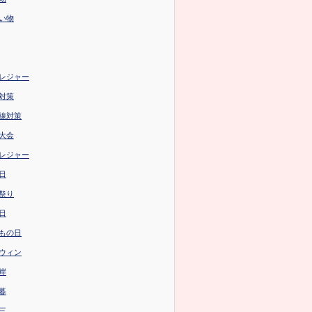
い物
レジャー
対策
線対策
大会
レジャー
日
祭り
日
もの日
ウィン
岸
暮
三