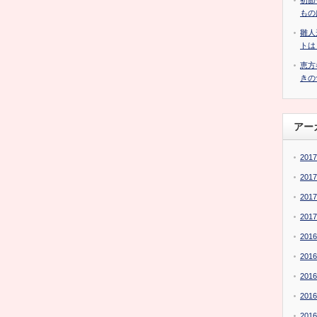
初節
もの
雛人
トは
恵方
きの
アー
201
201
201
201
201
201
201
201
201