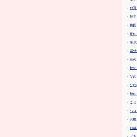
お買
雑学
梅雨
夏の
暑さ
紫外
花火
秋の
父の
ひな
母の
こど
ハロ
お彼
お歳
七五