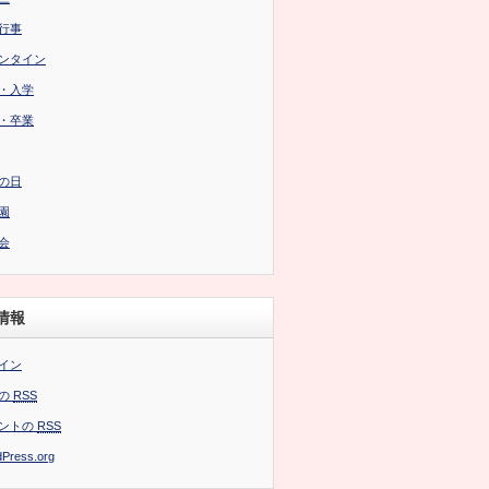
行事
ンタイン
・入学
・卒業
の日
園
会
情報
イン
の
RSS
ントの
RSS
Press.org