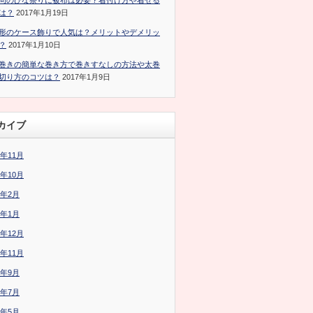
句のひな祭りに被布は必要？着付け方や着せる
は？
2017年1月19日
形のケース飾りで人気は？メリットやデメリッ
？
2017年1月10日
巻きの簡単な巻き方で巻きすなしの方法や太巻
切り方のコツは？
2017年1月9日
カイブ
7年11月
7年10月
7年2月
7年1月
6年12月
6年11月
6年9月
6年7月
6年5月