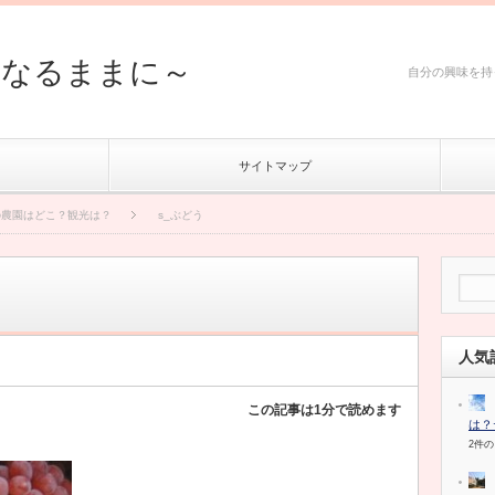
然なるままに～
自分の興味を持
サイトマップ
の農園はどこ？観光は？
s_ぶどう
人気
この記事は1分で読めます
は？
2件