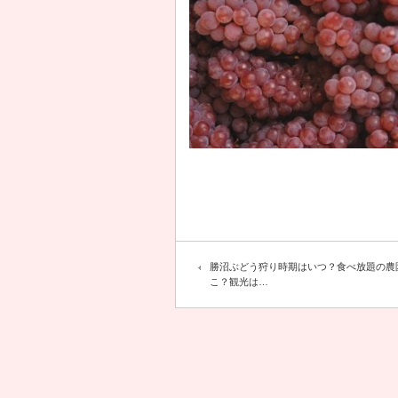
勝沼ぶどう狩り時期はいつ？食べ放題の農
こ？観光は…