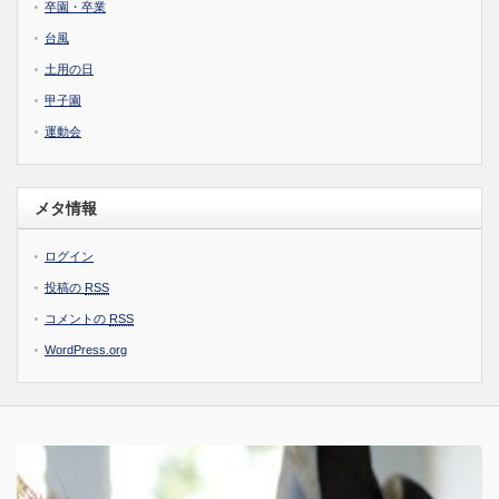
卒園・卒業
台風
土用の日
甲子園
運動会
メタ情報
ログイン
投稿の
RSS
コメントの
RSS
WordPress.org