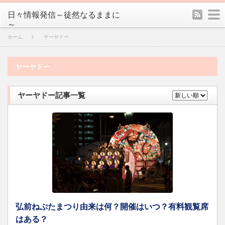
rss
m
日々情報発信～徒然なるままに
～
ホーム
ヤーヤドー
ヤーヤドー
ヤーヤドー記事一覧
弘前ねぷたまつり由来は何？開催はいつ？有料観覧席
はある？