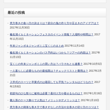
最近の投稿
恵方巻きの食べ方の決まりは？節分の鬼の作り方や豆まきのアイデアは？
2017年11月30日
榛名湖イルミネーションフェスタのイベント情報？入場料や時間は？
2017
年11月15日
年末ジャンボ＆ジャンボミニ宝くじのまとめ
2017年11月14日
榛名湖イルミネーションのバス予約はいつから？ツアーの内容は？
2017年
11月13日
宝くじの年末ジャンボミニの買い方は？バラそれとも連番？
2017年10月5日
一人暮らしに必要なものの最低限は？チェックリストと費用は？
2017年2月
21日
入学式のスーツと卒業式のは着回しても平気？レンタルはどうなの？
2017
年2月8日
初節句のひな祭りに被布は必要？着付け方や着せるものは？
2017年1月19日
雛人形のケース飾りで人気は？メリットやデメリットは？
2017年1月10日
恵方巻きの簡単な巻き方で巻きすなしの方法や太巻きの切り方のコツは？