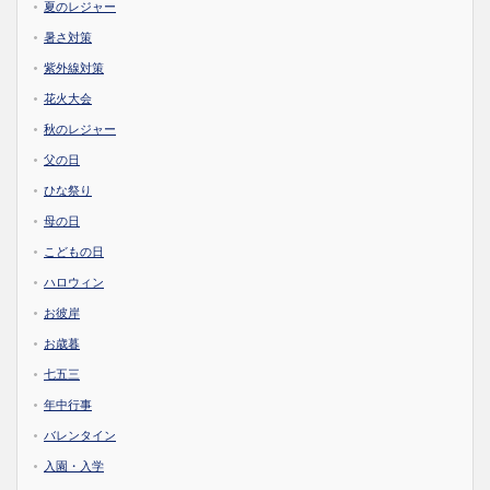
夏のレジャー
暑さ対策
紫外線対策
花火大会
秋のレジャー
父の日
ひな祭り
母の日
こどもの日
ハロウィン
お彼岸
お歳暮
七五三
年中行事
バレンタイン
入園・入学