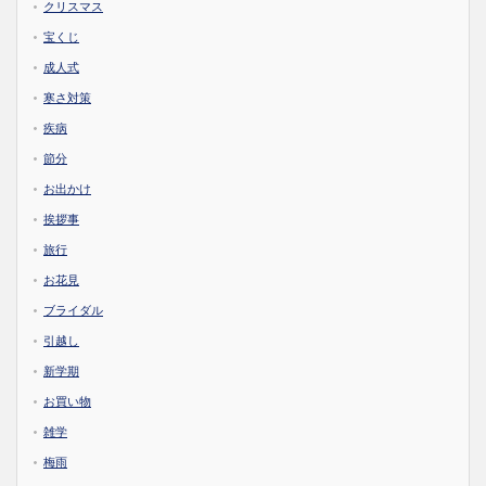
クリスマス
宝くじ
成人式
寒さ対策
疾病
節分
お出かけ
挨拶事
旅行
お花見
ブライダル
引越し
新学期
お買い物
雑学
梅雨