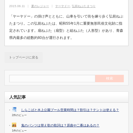
2015.06.11
夏のレジャー
ヤーヤドー
,
弘前ねぷたまつり
「ヤーヤドー」の掛け声とともに、山車を引いて街を練り歩く弘前ねぷ
たまつり。この弘前ねぷたは、昭和55年1月に重要無形民俗文化財に指
定されています。扇ねぷた（扇型）と組ねぷた（人形型）があり、青森
県内最多の総数約80台が運行されます。
トップページに戻る
人気記事
しらこばと水上公園プール営業時間は？割引は？テントは使える？
2件のビュー
鬼のパンツは替え歌の歌詞は？原曲や二番はあるの？
1件のビュー