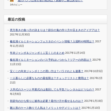
鬼のパンツは替え歌の歌詞は？原曲や二番はあるの？
1件のビュー
最近の投稿
恵方巻きの食べ方の決まりは？節分の鬼の作り方や豆まきのアイデアは？
2017年11月30日
榛名湖イルミネーションフェスタのイベント情報？入場料や時間は？
2017
年11月15日
年末ジャンボ＆ジャンボミニ宝くじのまとめ
2017年11月14日
榛名湖イルミネーションのバス予約はいつから？ツアーの内容は？
2017年
11月13日
宝くじの年末ジャンボミニの買い方は？バラそれとも連番？
2017年10月5日
一人暮らしに必要なものの最低限は？チェックリストと費用は？
2017年2月
21日
入学式のスーツと卒業式のは着回しても平気？レンタルはどうなの？
2017
年2月8日
初節句のひな祭りに被布は必要？着付け方や着せるものは？
2017年1月19日
雛人形のケース飾りで人気は？メリットやデメリットは？
2017年1月10日