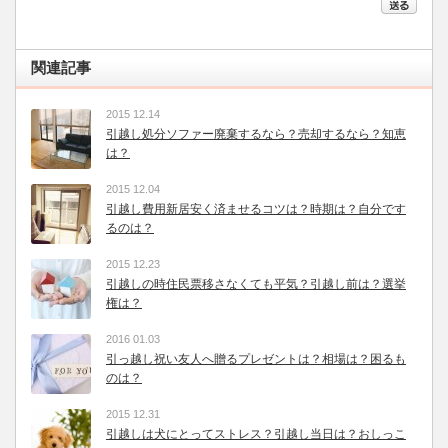
関連記事
2015 12.14
引越し処分ソファー廃棄するなら？売却するなら？知恵
は？
2015 12.04
引越し費用新居安く済ませるコツは？時期は？自分です
るのは？
2015 12.23
引越しの時住民票移さなくても平気？引越し前は？選挙
権は？
2016 01.03
引っ越し祝い友人へ贈るプレゼントは？相場は？困るも
のは？
2015 12.31
引越しは犬にとってストレス？引越し当日は？おしっこ