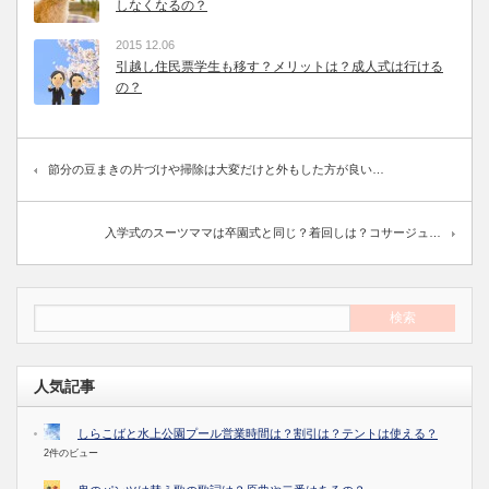
しなくなるの？
2015 12.06
引越し住民票学生も移す？メリットは？成人式は行ける
の？
節分の豆まきの片づけや掃除は大変だけと外もした方が良い…
入学式のスーツママは卒園式と同じ？着回しは？コサージュ…
人気記事
しらこばと水上公園プール営業時間は？割引は？テントは使える？
2件のビュー