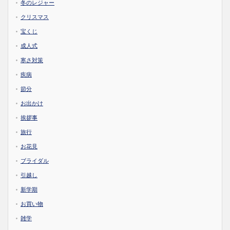
冬のレジャー
クリスマス
宝くじ
成人式
寒さ対策
疾病
節分
お出かけ
挨拶事
旅行
お花見
ブライダル
引越し
新学期
お買い物
雑学