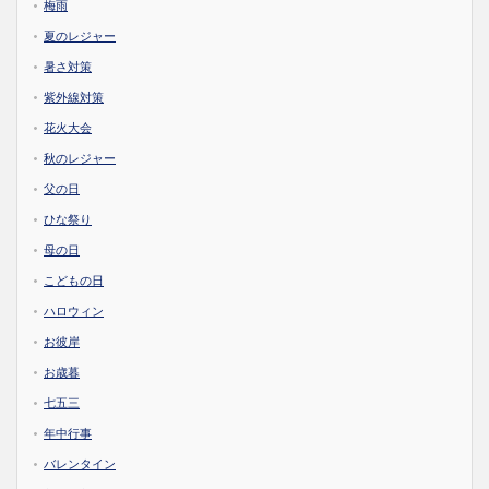
梅雨
夏のレジャー
暑さ対策
紫外線対策
花火大会
秋のレジャー
父の日
ひな祭り
母の日
こどもの日
ハロウィン
お彼岸
お歳暮
七五三
年中行事
バレンタイン