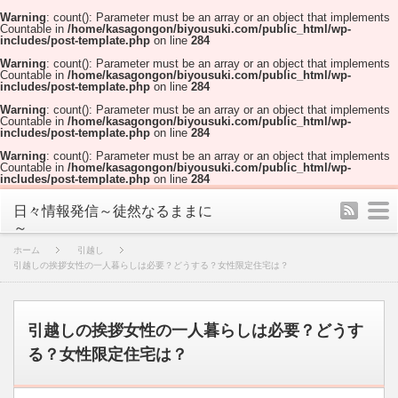
Warning
: count(): Parameter must be an array or an object that implements
Countable in
/home/kasagongon/biyousuki.com/public_html/wp-
includes/post-template.php
on line
284
Warning
: count(): Parameter must be an array or an object that implements
Countable in
/home/kasagongon/biyousuki.com/public_html/wp-
includes/post-template.php
on line
284
Warning
: count(): Parameter must be an array or an object that implements
Countable in
/home/kasagongon/biyousuki.com/public_html/wp-
includes/post-template.php
on line
284
Warning
: count(): Parameter must be an array or an object that implements
Countable in
/home/kasagongon/biyousuki.com/public_html/wp-
includes/post-template.php
on line
284
rss
m
日々情報発信～徒然なるままに
～
ホーム
引越し
引越しの挨拶女性の一人暮らしは必要？どうする？女性限定住宅は？
引越しの挨拶女性の一人暮らしは必要？どうす
る？女性限定住宅は？